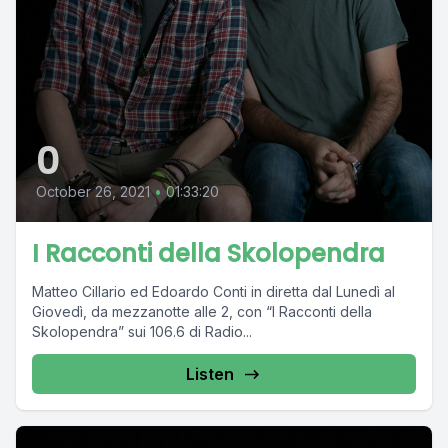
0
October 26, 2021
•
01:33:20
I Racconti della Skolopendra
Matteo Cillario ed Edoardo Conti in diretta dal Lunedì al
Giovedì, da mezzanotte alle 2, con “I Racconti della
Skolopendra” sui 106.6 di Radio...
Listen