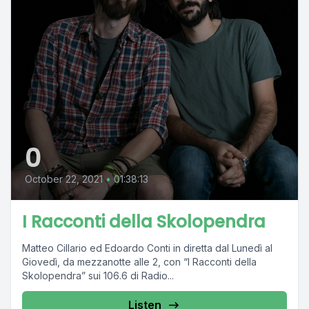
0
October 22, 2021
•
01:38:13
I Racconti della Skolopendra
Matteo Cillario ed Edoardo Conti in diretta dal Lunedì al
Giovedì, da mezzanotte alle 2, con “I Racconti della
Skolopendra” sui 106.6 di Radio...
Listen