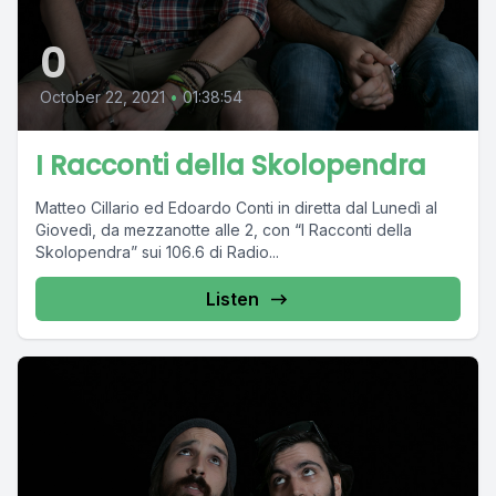
0
October 22, 2021
•
01:38:54
I Racconti della Skolopendra
Matteo Cillario ed Edoardo Conti in diretta dal Lunedì al
Giovedì, da mezzanotte alle 2, con “I Racconti della
Skolopendra” sui 106.6 di Radio...
Listen