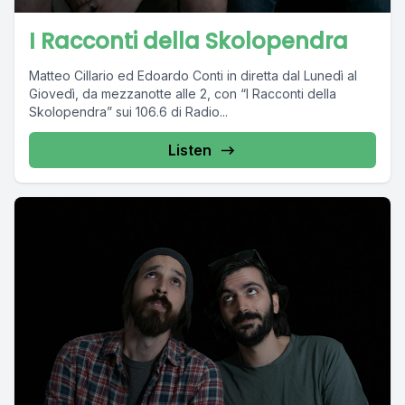
I Racconti della Skolopendra
Matteo Cillario ed Edoardo Conti in diretta dal Lunedì al
Giovedì, da mezzanotte alle 2, con “I Racconti della
Skolopendra” sui 106.6 di Radio...
Listen