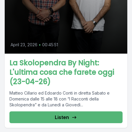
April 23, 2026
•
00:45:51
La Skolopendra By Night:
L'ultima cosa che farete oggi
(23-04-26)
Matteo Cillario ed Edoardo Conti in diretta Sabato e
Domenica dalle 15 alle 18 con “I Racconti della
Skolopendra” e da Lunedì a Giovedì...
Listen