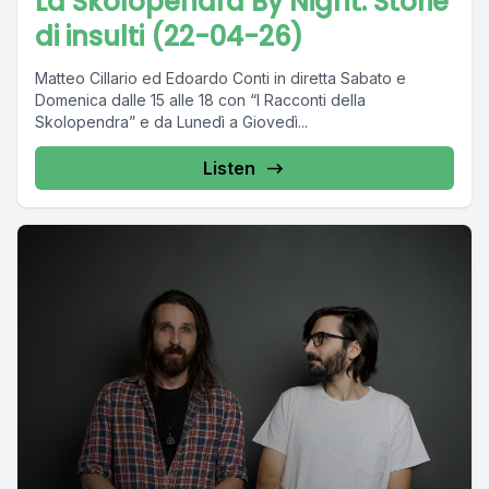
La Skolopendra By Night: Storie
di insulti (22-04-26)
Matteo Cillario ed Edoardo Conti in diretta Sabato e
Domenica dalle 15 alle 18 con “I Racconti della
Skolopendra” e da Lunedì a Giovedì...
Listen