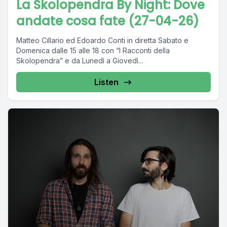
La Skolopendra By Night: Dove
andate cosa fate (27-04-26)
Matteo Cillario ed Edoardo Conti in diretta Sabato e
Domenica dalle 15 alle 18 con “I Racconti della
Skolopendra” e da Lunedì a Giovedì...
Listen