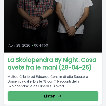
April 28, 2026
•
00:44:50
La Skolopendra By Night: Cosa
avete fra le mani (28-04-26)
Matteo Cillario ed Edoardo Conti in diretta Sabato e
Domenica dalle 15 alle 18 con “I Racconti della
Skolopendra” e da Lunedì a Giovedì...
Listen