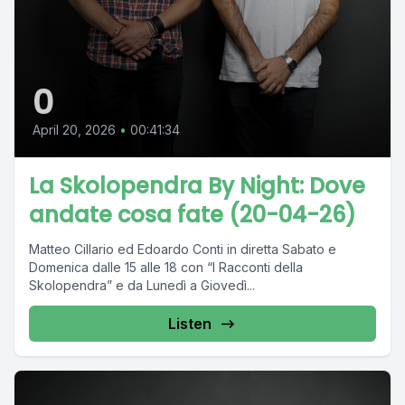
0
April 20, 2026
•
00:41:34
La Skolopendra By Night: Dove
andate cosa fate (20-04-26)
Matteo Cillario ed Edoardo Conti in diretta Sabato e
Domenica dalle 15 alle 18 con “I Racconti della
Skolopendra” e da Lunedì a Giovedì...
Listen