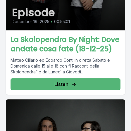
Episode
December 19, 2025
•
00:55:01
La Skolopendra By Night: Dove
andate cosa fate (18-12-25)
Matteo Cillario ed Edoardo Conti in diretta Sabato e
Domenica dalle 15 alle 18 con “I Racconti della
Skolopendra” e da Lunedì a Giovedì...
Listen