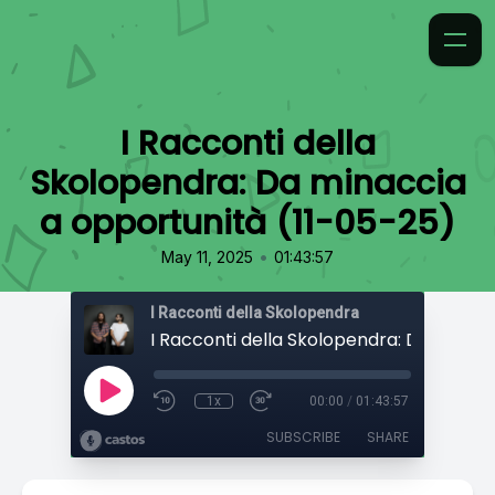
I Racconti della
Skolopendra: Da minaccia
a opportunità (11-05-25)
•
May 11, 2025
01:43:57
I Racconti della Skolopendra
1x
00:00
/
01:43:57
SUBSCRIBE
SHARE