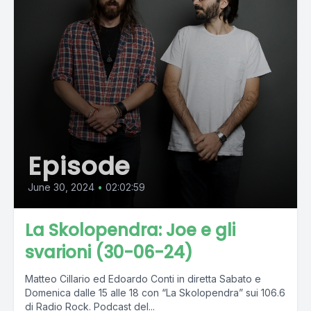
Episode
June 30, 2024
•
02:02:59
La Skolopendra: Joe e gli
svarioni (30-06-24)
Matteo Cillario ed Edoardo Conti in diretta Sabato e
Domenica dalle 15 alle 18 con “La Skolopendra” sui 106.6
di Radio Rock. Podcast del...