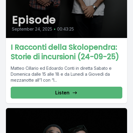
Episode
September 24, 2025
•
00:43:25
I Racconti della Skolopendra:
Storie di incursioni (24-09-25)
Matteo Cillario ed Edoardo Conti in diretta Sabato e
Domenica dalle 15 alle 18 e da Lunedì a Giovedì da
mezzanotte all’1 con “I...
Listen