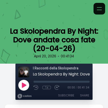
La Skolopendra By Night:
Dove andate cosa fate
(20-04-26)
•
April 20, 2026
00:41:34
I Racconti della Skolopendra
1x
00:00
/
00:41:34
SUBSCRIBE
SHARE