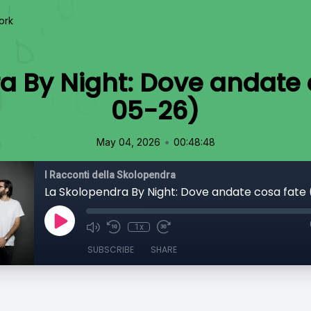
ork
a By Night: Dove andate 
05-26)
•
May 04, 2026
00:48:48
I Racconti della Skolopendra
1x
SUBSCRIBE
SHARE