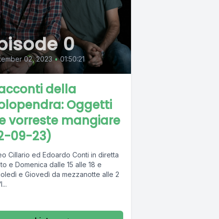
pisode 0
tember 02, 2023
•
01:50:21
Racconti della
olopendra: Oggetti
e vorreste mangiare
2-09-23)
o Cillario ed Edoardo Conti in diretta
to e Domenica dalle 15 alle 18 e
oledì e Giovedì da mezzanotte alle 2
...