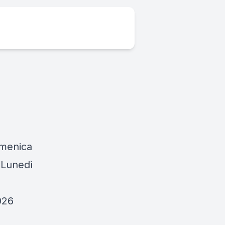
omenica
 Lunedì
026