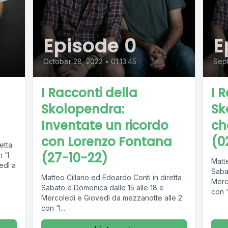
Episode 0
E
October 28, 2022
•
01:13:45
Sep
I Racconti della
I 
Skolopendra:
Sk
Inventate un ricordo
ch
con Lorenzo Fontana
(0
etta
(27-10-22)
 “I
Matte
edì a
Saba
Matteo Cillario ed Edoardo Conti in diretta
Merc
Sabato e Domenica dalle 15 alle 18 e
con “I
Mercoledì e Giovedì da mezzanotte alle 2
con “I...