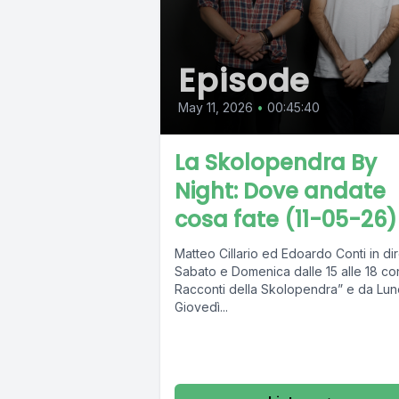
Episode
May 11, 2026
•
00:45:40
La Skolopendra By
Night: Dove andate
cosa fate (11-05-26)
Matteo Cillario ed Edoardo Conti in dir
Sabato e Domenica dalle 15 alle 18 con
Racconti della Skolopendra” e da Lun
Giovedì...