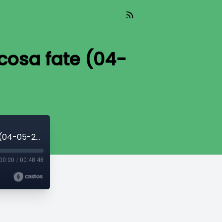
cosa fate (04-
La Skolopendra By Night: Dove andate cosa fate (04-05-26)
00:00
/
00:48:48