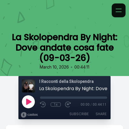
La Skolopendra By Night:
Dove andate cosa fate
(09-03-26)
•
March 10, 2026
00:44:11
I Racconti della Skolopendra
1x
00:00
/
00:44:11
SUBSCRIBE
SHARE