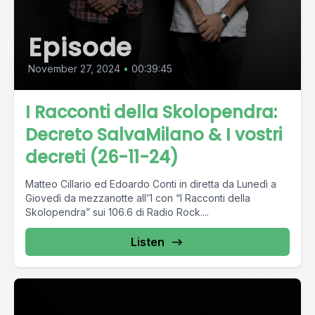
Episode
November 27, 2024
•
00:39:45
I Racconti della Skolopendra:
Decreto SalvaMilano & I vostri
decreti (26-11-24)
Matteo Cillario ed Edoardo Conti in diretta da Lunedì a
Giovedì da mezzanotte all’1 con “I Racconti della
Skolopendra” sui 106.6 di Radio Rock....
Listen