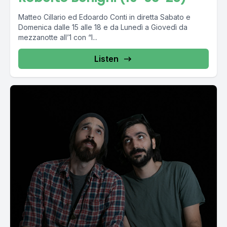
Matteo Cillario ed Edoardo Conti in diretta Sabato e
Domenica dalle 15 alle 18 e da Lunedì a Giovedì da
mezzanotte all’1 con “I...
Listen