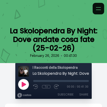
La Skolopendra By Night:
Dove andate cosa fate
(25-02-26)
•
February 26, 2026
00:41:30
I Racconti della Skolopendra
1x
00:00
/
00:41:30
SUBSCRIBE
SHARE