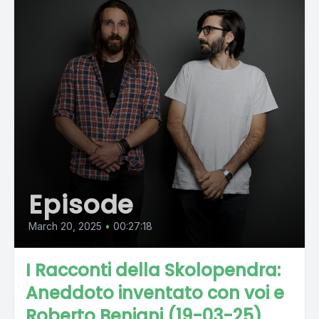
Episode
March 20, 2025
•
00:27:18
I Racconti della Skolopendra:
Aneddoto inventato con voi e
Roberto Benigni (19-03-25)