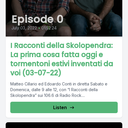
Episode 0
July 03, 2022
•
01:52:24
I Racconti della Skolopendra:
La prima cosa fatta oggi e
tormentoni estivi inventati da
voi (03-07-22)
Matteo Cillario ed Edoardo Conti in diretta Sabato e
Domenica, dalle 9 alle 12, con “I Racconti della
Skolopendra” sui 106.6 di Radio Rock....
Listen