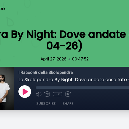
ork
a By Night: Dove andate 
04-26)
•
April 27, 2026
00:47:52
I Racconti della Skolopendra
1x
SUBSCRIBE
SHARE