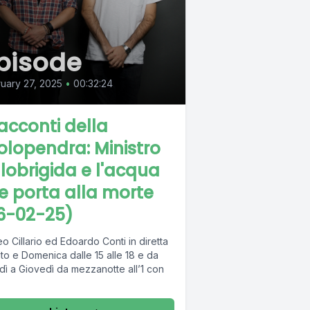
pisode
uary 27, 2025
•
00:32:24
Racconti della
olopendra: Ministro
llobrigida e l'acqua
e porta alla morte
6-02-25)
o Cillario ed Edoardo Conti in diretta
to e Domenica dalle 15 alle 18 e da
dì a Giovedì da mezzanotte all’1 con