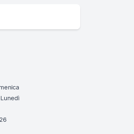
omenica
 Lunedì
026