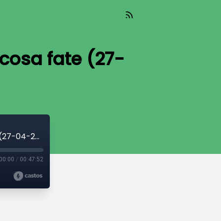
cosa fate (27-
La Skolopendra By Night: Dove andate cosa fate (27-04-26)
00:00
/
00:47:52