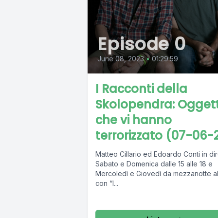
Episode 0
June 08, 2023
•
01:29:59
I Racconti della
Skolopendra: Oggett
che vi hanno
terrorizzato (07-06-
Matteo Cillario ed Edoardo Conti in dir
Sabato e Domenica dalle 15 alle 18 e
Mercoledì e Giovedì da mezzanotte al
con “I...