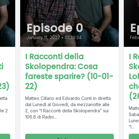
Episode 0
E
January 11, 2022
•
01:39:34
Febr
I Racconti della
I 
i
Skolopendra: Cosa
Sk
fareste sparire? (10-01-
Lo
23)
22)
ch
(2
etta
Matteo Cillario ed Edoardo Conti in diretta
dal Lunedì al Giovedì, da mezzanotte alle
Matte
le 2
2, con “I Racconti della Skolopendra” sui
Saba
106.6 di Radio...
Lune
“I...