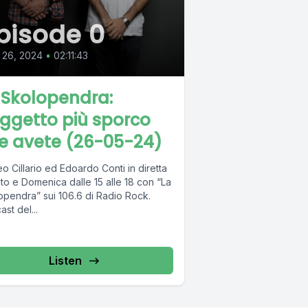
pisode 0
 26, 2024
•
02:11:43
 Skolopendra:
oggetto più sporco
e avete (26-05-24)
o Cillario ed Edoardo Conti in diretta
to e Domenica dalle 15 alle 18 con “La
opendra” sui 106.6 di Radio Rock.
st del...
Listen