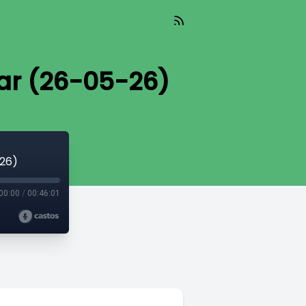
ar (26-05-26)
-26)
00:00
/
00:46:01