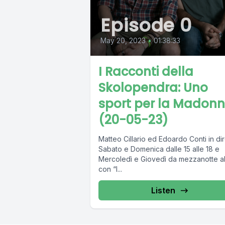
Episode 0
May 20, 2023
•
01:38:33
I Racconti della
Skolopendra: Uno
sport per la Madon
(20-05-23)
Matteo Cillario ed Edoardo Conti in dir
Sabato e Domenica dalle 15 alle 18 e
Mercoledì e Giovedì da mezzanotte al
con “I...
Listen