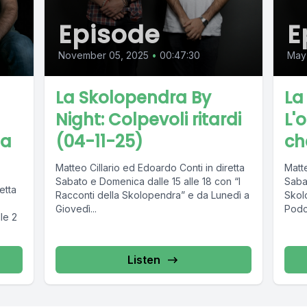
Episode
E
November 05, 2025
•
00:47:30
May
La Skolopendra By
La
Night: Colpevoli ritardi
L'
na
(04-11-25)
ch
Matteo Cillario ed Edoardo Conti in diretta
Matte
Sabato e Domenica dalle 15 alle 18 con “I
Saba
etta
Racconti della Skolopendra” e da Lunedì a
Skol
Giovedì...
Podca
le 2
Listen