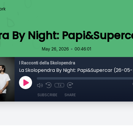
ork
ra By Night: Papi&Superc
•
May 26, 2026
00:46:01
I Racconti della Skolopendra
La Skolopendra By Night: Papi&Supercar (26-05
1x
SUBSCRIBE
SHARE