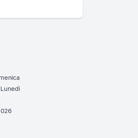
omenica
 Lunedì
2026