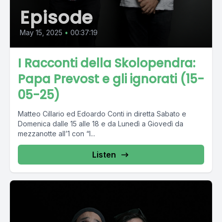
Episode
May 15, 2025
•
00:37:19
I Racconti della Skolopendra:
Papa Prevost e gli ignorati (15-
05-25)
Matteo Cillario ed Edoardo Conti in diretta Sabato e
Domenica dalle 15 alle 18 e da Lunedì a Giovedì da
mezzanotte all’1 con “I...
Listen