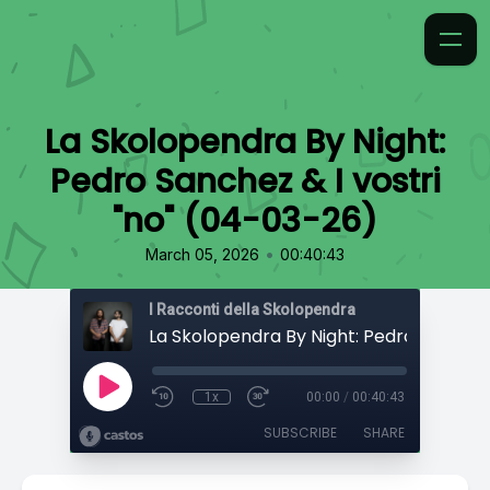
La Skolopendra By Night:
Pedro Sanchez & I vostri
"no" (04-03-26)
•
March 05, 2026
00:40:43
I Racconti della Skolopendra
1x
00:00
/
00:40:43
SUBSCRIBE
SHARE