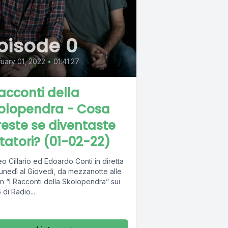
pisode 0
uary 01, 2022
•
01:41:27
Racconti della
olopendra - Cosa
reste se diventaste
ttatori? (01-02-22)
o Cillario ed Edoardo Conti in diretta
unedì al Giovedì, da mezzanotte alle
n “I Racconti della Skolopendra” sui
 di Radio...