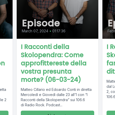
Episode
E
March 07, 2024
•
01:17:36
Febr
I Racconti della
I 
Skolopendra: Come
Sk
on
approfittereste della
fa
vostra presunta
di
morte? (06-03-24)
Matte
dal L
etta
Matteo Cillario ed Edoardo Conti in diretta
2, co
Mercoledì e Giovedì dalle 23 all’1 con “I
106.6
le 2
Racconti della Skolopendra” sui 106.6
di Radio Rock. Podcast...