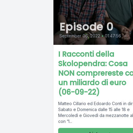
Episode 0
September 06, 2022
•
01:47:56
I Racconti della
Skolopendra: Cosa
NON comprereste c
un miliardo di euro
(06-09-22)
Matteo Cillario ed Edoardo Conti in dir
Sabato e Domenica dalle 15 alle 18 e
Mercoledì e Giovedì da mezzanotte al
con “I...