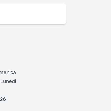
omenica
 Lunedì
026