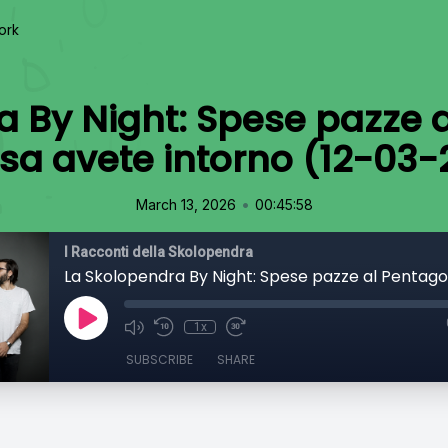
ork
a By Night: Spese pazze 
sa avete intorno (12-03-
•
March 13, 2026
00:45:58
I Racconti della Skolopendra
1x
SUBSCRIBE
SHARE