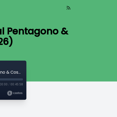
al Pentagono &
26)
La Skolopendra By Night: Spese pazze al Pentagono & Cosa avete intorno (12-03-26)
00:00
/
00:45:58