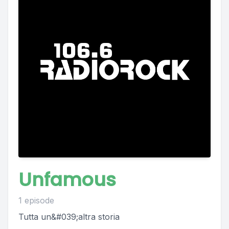
Unfamous
1 episode
Tutta un&#039;altra storia