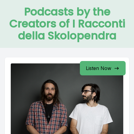
Podcasts by the
Creators of I Racconti
della Skolopendra
Listen Now