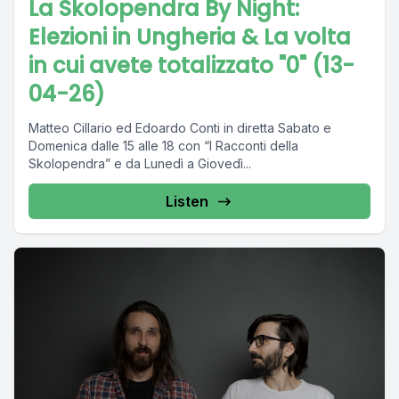
La Skolopendra By Night:
Elezioni in Ungheria & La volta
in cui avete totalizzato "0" (13-
04-26)
Matteo Cillario ed Edoardo Conti in diretta Sabato e
Domenica dalle 15 alle 18 con “I Racconti della
Skolopendra” e da Lunedì a Giovedì...
Listen