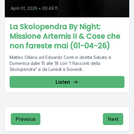
April 01, 2026
•
00:49:11
La Skolopendra By Night:
Missione Artemis II & Cose che
non fareste mai (01-04-26)
Matteo Cillario ed Edoardo Conti in diretta Sabato e
Domenica dalle 15 alle 18 con “I Racconti della
Skolopendra” e da Lunedì a Giovedì...
Listen
Previous
Next