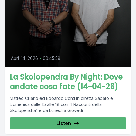
April 14, 2026
•
00:45:59
La Skolopendra By Night: Dove
andate cosa fate (14-04-26)
Matteo Cillario ed Edoardo Conti in diretta Sabato e
Domenica dalle 15 alle 18 con “I Racconti della
Skolopendra” e da Lunedì a Giovedì...
Listen