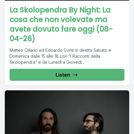
La Skolopendra By Night: La
cosa che non volevate ma
avete dovuto fare oggi (08-
04-26)
Matteo Cillario ed Edoardo Conti in diretta Sabato e
Domenica dalle 15 alle 18 con “I Racconti della
Skolopendra” e da Lunedì a Giovedì...
Listen