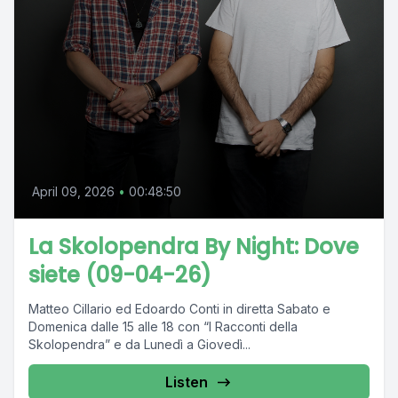
April 09, 2026
•
00:48:50
La Skolopendra By Night: Dove
siete (09-04-26)
Matteo Cillario ed Edoardo Conti in diretta Sabato e
Domenica dalle 15 alle 18 con “I Racconti della
Skolopendra” e da Lunedì a Giovedì...
Listen