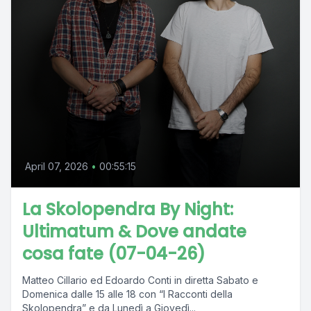
April 07, 2026
•
00:55:15
La Skolopendra By Night:
Ultimatum & Dove andate
cosa fate (07-04-26)
Matteo Cillario ed Edoardo Conti in diretta Sabato e
Domenica dalle 15 alle 18 con “I Racconti della
Skolopendra” e da Lunedì a Giovedì...