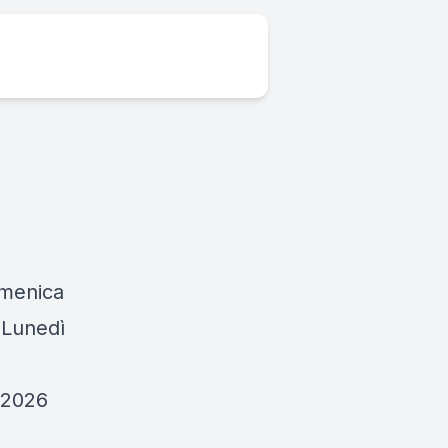
omenica
 Lunedì
o 2026