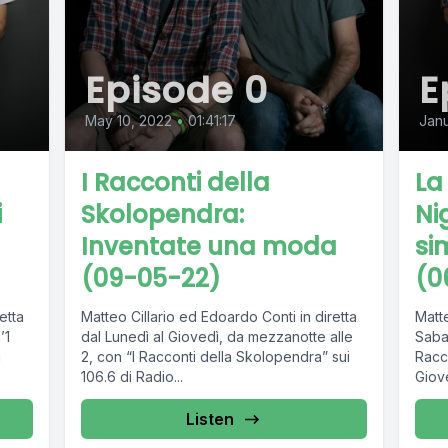
Episode 0
E
May 10, 2022
•
01:41:17
Janu
I Racconti della
La
i
Skolopendra:
Ni
Inventate una moda
si
(09-05-22)
(0
etta
Matteo Cillario ed Edoardo Conti in diretta
Matte
’1
dal Lunedì al Giovedì, da mezzanotte alle
Sabat
i
2, con “I Racconti della Skolopendra” sui
Racc
106.6 di Radio...
Giove
Listen