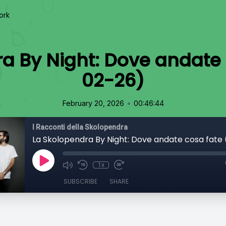
ork
a By Night: Dove andate 
02-26)
•
February 20, 2026
00:46:44
I Racconti della Skolopendra
La Skolopendra By Night: Dove andate cosa fate
1x
SUBSCRIBE
SHARE