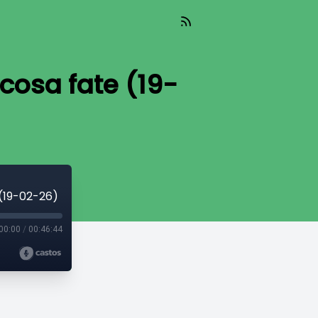
cosa fate (19-
 (19-02-26)
00:00
/
00:46:44