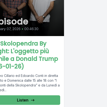
pisode
ary 07, 2026
•
00:46:30
 Skolopendra By
ght: L'oggetto più
mile a Donald Trump
6-01-26)
o Cillario ed Edoardo Conti in diretta
o e Domenica dalle 15 alle 18 con “I
onti della Skolopendra” e da Lunedì a
dì...
Listen