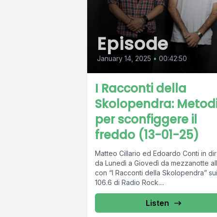
Episode
January 14, 2025
•
00:42:50
I Racconti della
Skolopendra: Metod
per sconfiggere il
freddo (13-01-25)
Matteo Cillario ed Edoardo Conti in dir
da Lunedì a Giovedì da mezzanotte all
con “I Racconti della Skolopendra” su
106.6 di Radio Rock....
Listen