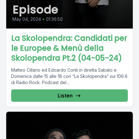
Episode
May 04, 2024
•
01:36:50
La Skolopendra: Candidati per
le Europee & Menù della
Skolopendra Pt.2 (04-05-24)
Matteo Cillario ed Edoardo Conti in diretta Sabato e
Domenica dalle 15 alle 18 con “La Skolopendra” sui 106.6
di Radio Rock. Podcast del...
Listen