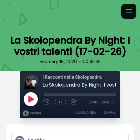
La Skolopendra By Night: I
vostri talenti (17-02-26)
•
February 18, 2026
00:42:33
I Racconti della Skolopendra
1x
00:00
/
00:42:33
SUBSCRIBE
SHARE