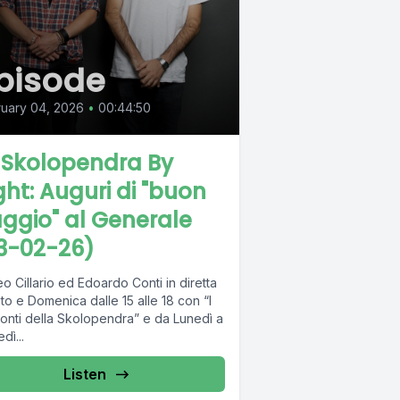
pisode
uary 04, 2026
•
00:44:50
 Skolopendra By
ght: Auguri di "buon
aggio" al Generale
3-02-26)
o Cillario ed Edoardo Conti in diretta
o e Domenica dalle 15 alle 18 con “I
onti della Skolopendra” e da Lunedì a
dì...
Listen