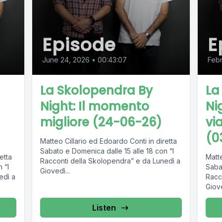
Episode
E
June 24, 2026
•
00:43:07
Febr
La Skolopendra By
La
Night: Il momento
Ni
migliore (24-06-26)
vi
(0
Matteo Cillario ed Edoardo Conti in diretta
Sabato e Domenica dalle 15 alle 18 con “I
etta
Matte
Racconti della Skolopendra” e da Lunedì a
 “I
Sabat
Giovedì...
edì a
Racc
Giove
Listen