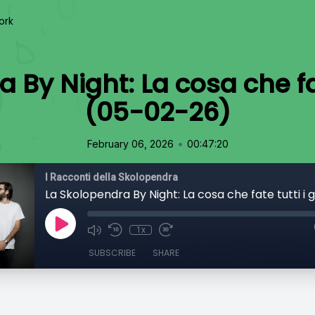
ork
 By Night: La cosa che fate
(05-02-26)
•
February 06, 2026
00:47:20
I Racconti della Skolopendra
1x
SUBSCRIBE
SHARE