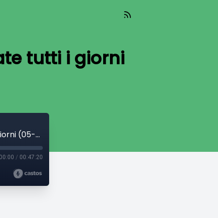
 tutti i giorni
La Skolopendra By Night: La cosa che fate tutti i giorni (05-02-26)
00:00
/
00:47:20