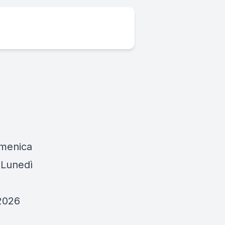
omenica
 Lunedì
 2026