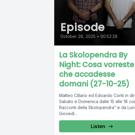
Episode
October 28, 2025
•
00:52:26
La Skolopendra By
Night: Cosa vorreste
che accadesse
domani (27-10-25)
Matteo Cillario ed Edoardo Conti in dir
Sabato e Domenica dalle 15 alle 18 con
Racconti della Skolopendra” e da Lun
Giovedì...
Listen