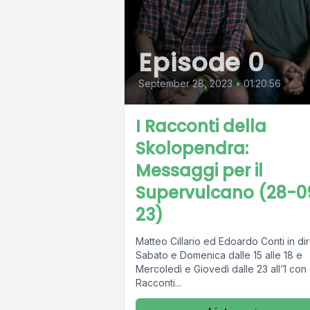
Episode 0
September 28, 2023
•
01:20:56
I Racconti della
Skolopendra:
Messaggi per il
Supervulcano (28-0
23)
Matteo Cillario ed Edoardo Conti in dir
Sabato e Domenica dalle 15 alle 18 e
Mercoledì e Giovedì dalle 23 all’1 con 
Racconti...