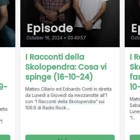
Episode
E
October 16, 2024
•
00:49:57
Oct
I Racconti della
I 
Skolopendra: Cosa vi
Sk
spinge (16-10-24)
fa
9-
10
Matteo Cillario ed Edoardo Conti in diretta
da Lunedì a Giovedì da mezzanotte all’1
Matte
con “I Racconti della Skolopendra” sui
Saba
106.6 di Radio Rock....
etta
Lune
“I...
“I