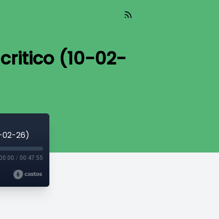
ritico (10-02-
0-02-26)
00:00
/
00:47:55