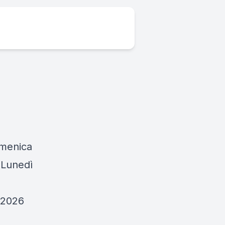
omenica
 Lunedì
o 2026