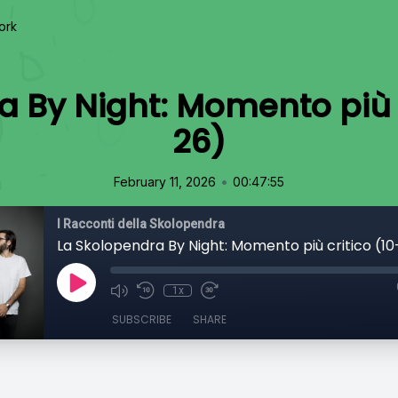
ork
a By Night: Momento più c
26)
•
February 11, 2026
00:47:55
I Racconti della Skolopendra
La Skolopendra By Night: Momento più critico (1
1x
SUBSCRIBE
SHARE