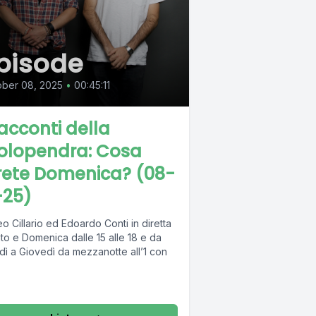
pisode
ober 08, 2025
•
00:45:11
Racconti della
olopendra: Cosa
rete Domenica? (08-
-25)
o Cillario ed Edoardo Conti in diretta
to e Domenica dalle 15 alle 18 e da
dì a Giovedì da mezzanotte all’1 con