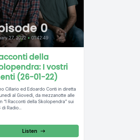
pisode 0
ary 27, 2022
•
01:42:49
Racconti della
olopendra: I vostri
lenti (26-01-22)
o Cillario ed Edoardo Conti in diretta
unedì al Giovedì, da mezzanotte alle
n “I Racconti della Skolopendra” sui
 di Radio...
Listen