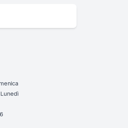
omenica
 Lunedì
26