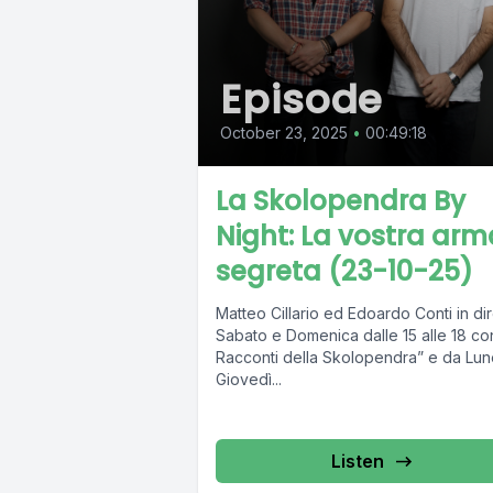
Episode
October 23, 2025
•
00:49:18
La Skolopendra By
Night: La vostra arm
segreta (23-10-25)
Matteo Cillario ed Edoardo Conti in dir
Sabato e Domenica dalle 15 alle 18 con
Racconti della Skolopendra” e da Lun
Giovedì...
Listen