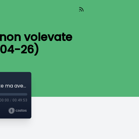
 non volevate
-04-26)
La Skolopendra By Night: La cosa che non volevate ma avete dovuto fare oggi (08-04-26)
00:00
/
00:49:53