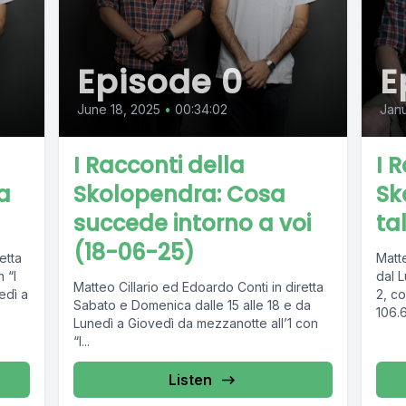
Episode 0
E
June 18, 2025
•
00:34:02
Janu
I Racconti della
I 
a
Skolopendra: Cosa
Sk
succede intorno a voi
ta
(18-06-25)
etta
Matte
 “I
dal L
Matteo Cillario ed Edoardo Conti in diretta
edì a
2, co
Sabato e Domenica dalle 15 alle 18 e da
106.6
Lunedì a Giovedì da mezzanotte all’1 con
“I...
Listen