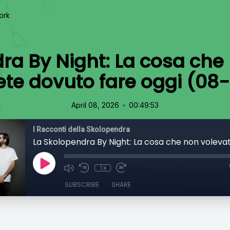
ork
ra By Night: La cosa che
te dovuto fare oggi (08
•
April 08, 2026
00:49:53
I Racconti della Skolopendra
1x
SUBSCRIBE
SHARE