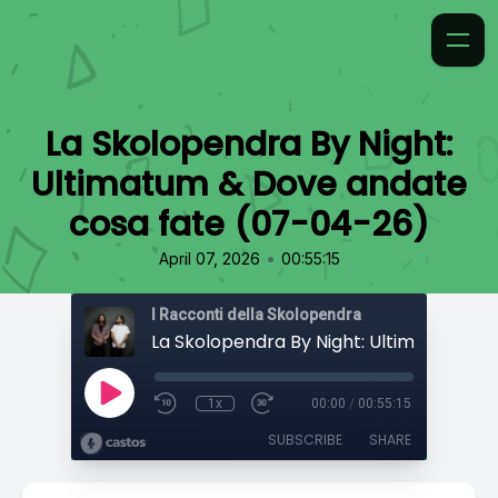
La Skolopendra By Night:
Ultimatum & Dove andate
cosa fate (07-04-26)
•
April 07, 2026
00:55:15
I Racconti della Skolopendra
1x
00:00
/
00:55:15
SUBSCRIBE
SHARE