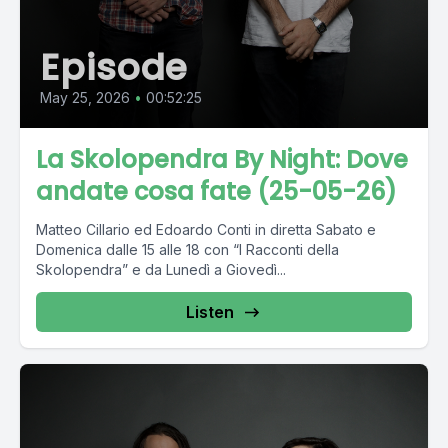
Episode
May 25, 2026
•
00:52:25
La Skolopendra By Night: Dove
andate cosa fate (25-05-26)
Matteo Cillario ed Edoardo Conti in diretta Sabato e
Domenica dalle 15 alle 18 con “I Racconti della
Skolopendra” e da Lunedì a Giovedì...
Listen