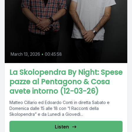
March 13, 2026
•
00:45:58
La Skolopendra By Night: Spese
pazze al Pentagono & Cosa
avete intorno (12-03-26)
Matteo Cillario ed Edoardo Conti in diretta Sabato e
Domenica dalle 15 alle 18 con “I Racconti della
Skolopendra” e da Lunedì a Giovedì...
Listen