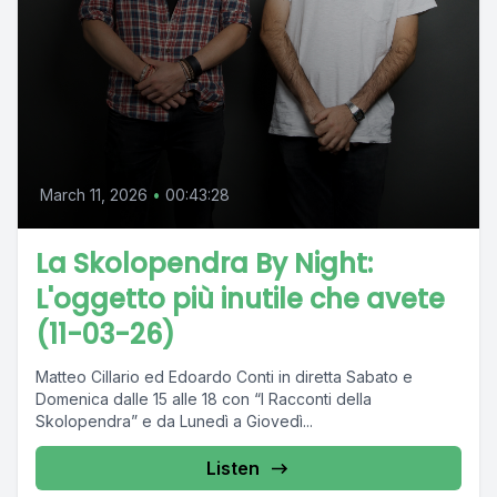
March 11, 2026
•
00:43:28
La Skolopendra By Night:
L'oggetto più inutile che avete
(11-03-26)
Matteo Cillario ed Edoardo Conti in diretta Sabato e
Domenica dalle 15 alle 18 con “I Racconti della
Skolopendra” e da Lunedì a Giovedì...
Listen