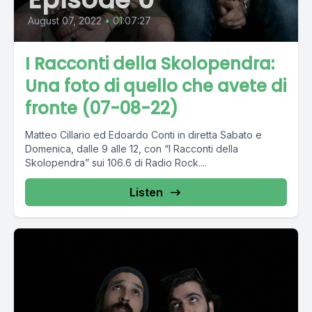
August 07, 2022
•
01:07:27
I Racconti della Skolopendra:
Una foto di quello che avete di
fronte (07-08-22)
Matteo Cillario ed Edoardo Conti in diretta Sabato e
Domenica, dalle 9 alle 12, con “I Racconti della
Skolopendra” sui 106.6 di Radio Rock....
Listen