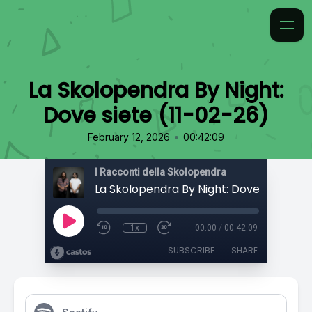
La Skolopendra By Night:
Dove siete (11-02-26)
•
February 12, 2026
00:42:09
I Racconti della Skolopendra
1x
00:00
/
00:42:09
SUBSCRIBE
SHARE