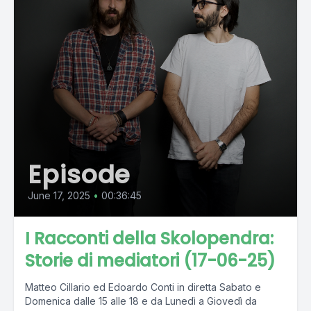
Episode
June 17, 2025
•
00:36:45
I Racconti della Skolopendra:
Storie di mediatori (17-06-25)
Matteo Cillario ed Edoardo Conti in diretta Sabato e
Domenica dalle 15 alle 18 e da Lunedì a Giovedì da